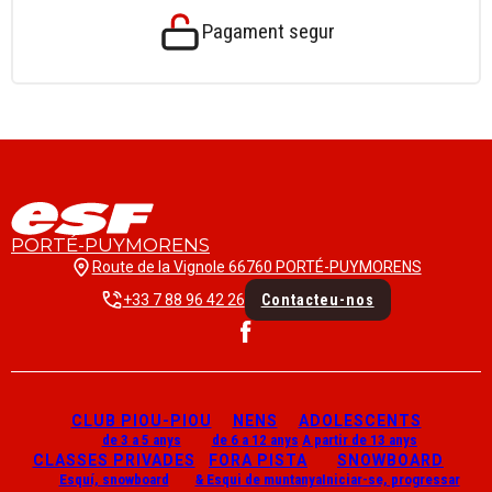
Pagament segur
PORTÉ-PUYMORENS
Route de la Vignole 66760 PORTÉ-PUYMORENS
+33 7 88 96 42 26
Contacteu-nos
CLUB PIOU-PIOU
NENS
ADOLESCENTS
de 3 a 5 anys
de 6 a 12 anys
A partir de 13 anys
CLASSES PRIVADES
FORA PISTA
SNOWBOARD
Esquí, snowboard
& Esqui de muntanya
Iniciar-se, progressar